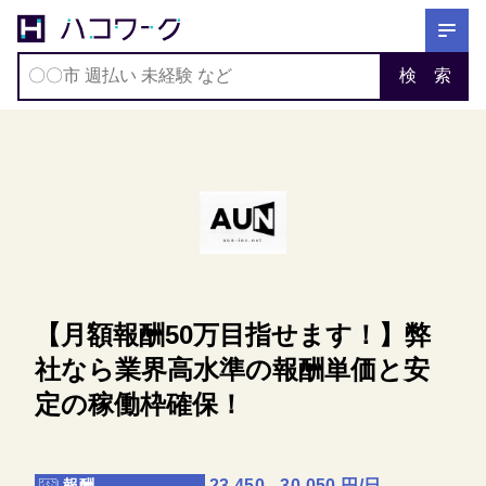
〇〇市 週払い 未経験 など
検 索
ホーム
求人を探す
スカウトを待つ
ハコワークについて
ブログ
【月額報酬50万目指せます！】弊
社なら業界高水準の報酬単価と安
定の稼働枠確保！
23,450 - 30,050 円/日
報酬