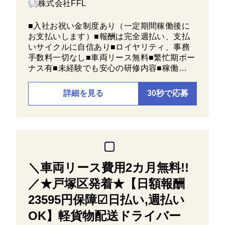
株式会社FFL
■入社お祝い金制度あり（一定期間稼働後に
お支払いします）■報酬は完全週払い、支払
いサイクルに自信あり■ロイヤリティ、事務
手数料一切なし■車両リース無料■繁忙期ボー
ナス有■未経験でも安心の研修内容■稼働…
詳細を見る
30秒で応募
＼車両リース費用2カ月無料!!
／★戸塚区発着★【日額報酬
23595円保障☑日払い,週払い
OK】軽貨物配送ドライバー