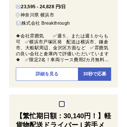
23,595 - 24,828 円/日
神奈川県 横浜市
株式会社 Breakthrough
🍀会社雰囲気 ✅週５、または週１からも
可 ✅横浜市戸塚区発 配送は横浜市、鎌倉
市、大船駅周辺、金沢区方面など ✅雰囲気
の良い会社と倉庫内で評価いただいています
🍀 ✅限定2名！車両リース費用2カ月無料…
詳細を見る
30秒で応募
【繁忙期日額：30,140円！】軽
貨物配送ドライバー | 若手メ