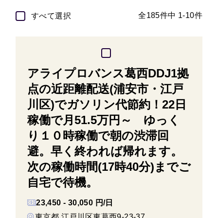
全185件中 1-10件
すべて選択
アライプロバンス葛西DDJ1拠
点の近距離配送(浦安市・江戸
川区)でガソリン代節約！22日
稼働で月51.5万円～ ゆっく
り１０時稼働で朝の渋滞回
避。早く終われば帰れます。
次の稼働時間(17時40分)までご
自宅で待機。
23,450 - 30,050 円/日
東京都 江戸川区東葛西9-23-37