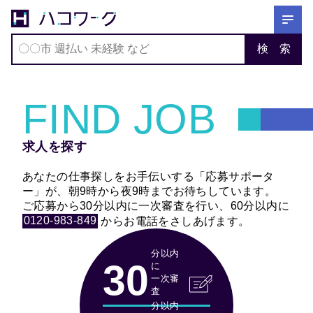
〇〇市 週払い 未経験 など
検 索
ホーム
求人を探す
FIND JOB
仕事を探す
スカウトを待つ
求人を探す
ハコワークについて
あなたの仕事探しをお手伝いする「応募サポータ
ブログ
ー」が、朝9時から夜9時までお待ちしています。
ご応募から30分以内に一次審査を行い、60分以内に
0120-983-849
からお電話をさしあげます。
分以内
30
に
一次審
査
分以内