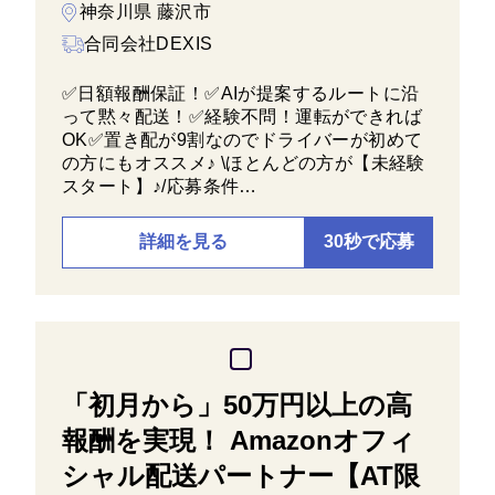
神奈川県 藤沢市
合同会社DEXIS
✅日額報酬保証！✅AIが提案するルートに沿
って黙々配送！✅経験不問！運転ができれば
OK✅置き配が9割なのでドライバーが初めて
の方にもオススメ♪ \ほとんどの方が【未経験
スタート】♪/応募条件…
詳細を見る
30秒で応募
「初月から」50万円以上の高
報酬を実現！ Amazonオフィ
シャル配送パートナー【AT限