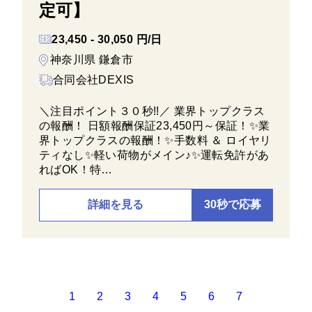
定可】
23,450 - 30,050 円/日
神奈川県 鎌倉市
合同会社DEXIS
＼注目ポイント３０秒!!／ 業界トップクラス
の報酬！ 日額報酬保証23,450円～保証！✨業
界トップクラスの報酬！✨手数料 ＆ ロイヤリ
ティなし✨軽い荷物がメイン♪✨運転免許があ
ればOK！特…
詳細を見る
30秒で応募
1
2
3
4
5
6
7