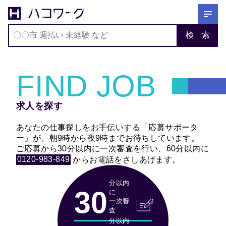
〇〇市 週払い 未経験 など
検 索
ホーム
求人を探す
FIND JOB
仕事を探す
スカウトを待つ
求人を探す
ハコワークについて
あなたの仕事探しをお手伝いする「応募サポータ
ブログ
ー」が、朝9時から夜9時までお待ちしています。
ご応募から30分以内に一次審査を行い、60分以内に
0120-983-849
からお電話をさしあげます。
分以内
30
に
一次審
査
分以内