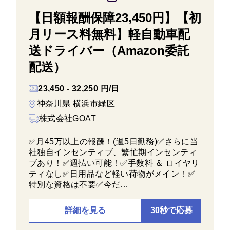
【日額報酬保障23,450円】【初
月リース料無料】軽自動車配
送ドライバー（Amazon委託
配送）
23,450 - 32,250 円/日
神奈川県 横浜市緑区
株式会社GOAT
✅月45万以上の報酬！(週5日勤務)✅さらに当
社独自インセンティブ、繁忙期インセンティ
ブあり！✅️週払い可能！✅️手数料 ＆ ロイヤリ
ティなし✅️日用品など軽い荷物がメイン！✅️
特別な資格は不要✅今だ…
詳細を見る
30秒で応募