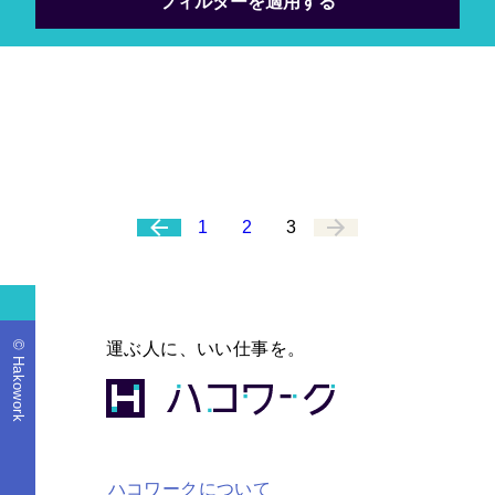
2026年3月
2026年3月
2026年3月
仕事内容
雇用形態
仕事内容
完全歩合だけじゃない？「日額固定
軽貨物の業務委託とは？個人事業主
新しい軽貨物Amazonオフィシャル
1
2
3
報酬」の軽貨物ドライバー
は誰でもなれる？開業手順と注意点
配送サービスパートナーとは？
© Hakowork
運ぶ人に、いい仕事を。
ハコワークについて